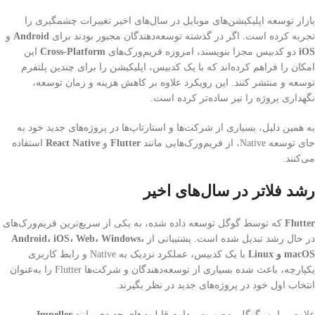
بازار توسعه اپلیکیشن‌های موبایل در سال‌های اخیر تغییرات چشمگیری را
تجربه کرده است. اگر در گذشته توسعه‌دهندگان مجبور بودند برای
Android
و
iOS
دو کدبیس مجزا بنویسند، امروزه فریم‌ورک‌های
Cross-Platform
این
امکان را فراهم کرده‌اند که با یک کدبیس، اپلیکیشن را برای چندین پلتفرم
توسعه و منتشر کنند. این رویکرد علاوه بر کاهش هزینه و زمان توسعه،
نگهداری پروژه را نیز ساده‌تر کرده است.
به همین دلیل، بسیاری از شرکت‌ها و استارتاپ‌ها در پروژه‌های جدید خود به
جای توسعه Native، از فریم‌ورک‌هایی مانند
Flutter
و
React Native
استفاده
می‌کنند.
رشد فلاتر در سال‌های اخیر
Flutter
که توسط گوگل توسعه داده شده، به یکی از سریع‌ترین فریم‌ورک‌های
در حال رشد تبدیل شده است. پشتیبانی از
Android، iOS، Web، Windows،
macOS و Linux
با یک کدبیس، عملکرد نزدیک به Native و رابط کاربری
یکپارچه، باعث شده بسیاری از توسعه‌دهندگان و شرکت‌ها Flutter را به‌عنوان
انتخاب اول خود در پروژه‌های جدید در نظر بگیرند.
علاوه بر این، گوگل به‌صورت مداوم قابلیت‌های جدیدی مانند
Impeller