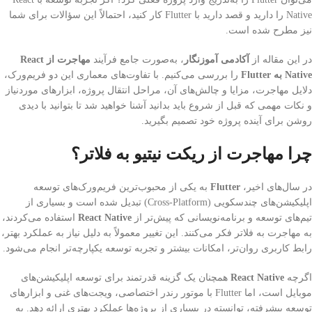
Native را دارید و قصد دارید با Flutter کار کنید، احتمالاً این سؤالات برای شما
نیز مطرح شده است.
در این مقاله از
آکادمی آموزنگار
، به‌صورت جامع فرآیند
مهاجرت از React
Native به Flutter
را بررسی می‌کنیم. با تفاوت‌های معماری این دو فریم‌ورک،
دلایل مهاجرت، مزایا و چالش‌های آن، مراحل انتقال پروژه، ابزارهای موردنیاز
و نکات مهمی که قبل از شروع باید بدانید آشنا خواهید شد تا بتوانید با دیدی
روشن برای آینده پروژه خود تصمیم بگیرید.
چرا مهاجرت از ریکت نیتیو به فلاتر؟
در سال‌های اخیر،
Flutter
به یکی از محبوب‌ترین فریم‌ورک‌های توسعه
اپلیکیشن‌های چندسکویی (Cross-Platform) تبدیل شده است و بسیاری از
تیم‌های توسعه و برنامه‌نویسانی که پیش‌تر از
React Native
استفاده می‌کردند،
به مهاجرت به فلاتر فکر می‌کنند. این تغییر معمولاً به دلیل نیاز به عملکرد بهتر،
رابط کاربری روان‌تر، امکانات بیشتر و تجربه توسعه یکپارچه‌تر انجام می‌شود.
اگرچه
React Native
همچنان یک گزینه قدرتمند برای توسعه اپلیکیشن‌های
موبایل است، اما Flutter با موتور رندر اختصاصی، ویجت‌های غنی و ابزارهای
توسعه پیشرفته، توانسته در بسیاری از پروژه‌ها عملکرد بهتری ارائه دهد. به