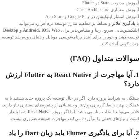
آموزش مدیریت State در Flutter
آموزش معماری Clean Architecture
آموزش انتشار اپلیکیشن در Google Play و App Store
با
یادگیری فلاتر
و تسلط بر مفاهیم مدرن توسعه نرم‌افزار، می‌توانید
اپلیکیشن‌هایی سریع، زیبا و مقیاس‌پذیر برای
Android، iOS، Web و Desktop
توسعه دهید و خود را برای آینده برنامه‌نویسی موبایل و دنیای رو‌به‌رشد توسعه
چندسکویی آماده کنید.
سوالات متداول (FAQ)
1. آیا مهاجرت از React Native به Flutter ارزش
دارد؟
بستگی به شرایط پروژه دارد. اگر در حال توسعه یک پروژه جدید هستید یا به
عملکرد بهتر، رابط کاربری روان‌تر و پشتیبانی از پلتفرم‌های بیشتری نیاز دارید،
فلاتر می‌تواند انتخاب مناسبی باشد. اما اگر پروژه
React Native
شما پایدار
است و نیازهای فعلی را برآورده می‌کند، مهاجرت همیشه ضروری نیست.
2. آیا برای یادگیری Flutter باید زبان Dart را یاد