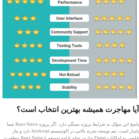
آیا مهاجرت همیشه بهترین انتخاب است؟
پاسخ این سؤال به شرایط پروژه بستگی دارد. اگر پروژه React Native شما
پایدار است، تیم توسعه تجربه بالایی در اکوسیستم JavaScript دارد و نیاز
خاصی به امکانات Flutter ندارید، شاید ادامه توسعه با React Native منطقی‌تر