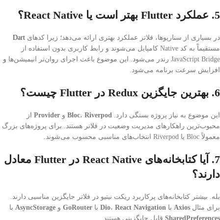
5. عملکرد Flutter بهتر است یا React Native؟
در بسیاری از سناریوها، فلاتر عملکرد بهتری ارائه می‌دهد؛ زیرا کدهای
Dart
مستقیماً به کد Native کامپایل می‌شوند و رابط کاربری بدون استفاده از
JavaScript Bridge رندر می‌شود. این موضوع باعث اجرای روان‌تر انیمیشن‌ها و
افزایش سرعت برنامه می‌شود.
6. بهترین جایگزین Redux در Flutter چیست؟
این موضوع به نیاز پروژه بستگی دارد.
Riverpod
،
Bloc
و
Provider
از
محبوب‌ترین راهکارهای مدیریت وضعیت در فلاتر هستند. برای پروژه‌های بزرگ
معمولاً Bloc یا Riverpod انتخاب‌های مناسبی محسوب می‌شوند.
7. آیا کتابخانه‌های React Native در Flutter معادل
دارند؟
بله. بیشتر کتابخانه‌های پرکاربرد ریکت نیتیو در فلاتر جایگزین مناسبی دارند.
برای مثال
Axios
با
React Navigation
،
Dio
با
GoRouter
و
AsyncStorage
با
SharedPreferences
قابل جایگزینی هستند.