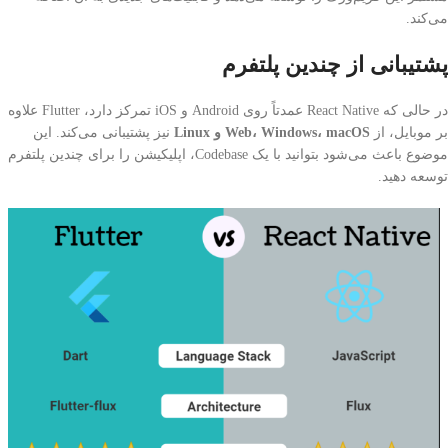
می‌کند.
پشتیبانی از چندین پلتفرم
در حالی که React Native عمدتاً روی Android و iOS تمرکز دارد، Flutter علاوه
بر موبایل، از
Web، Windows، macOS و Linux
نیز پشتیبانی می‌کند. این
موضوع باعث می‌شود بتوانید با یک Codebase، اپلیکیشن را برای چندین پلتفرم
توسعه دهید.