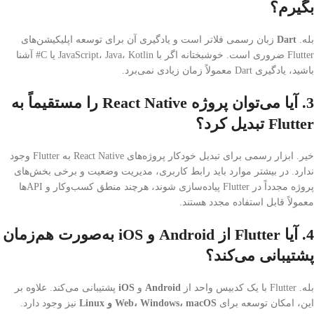
بگیرم؟
بله.
Dart
زبان رسمی فلاتر است و یادگیری آن برای توسعه اپلیکیشن‌های
Flutter ضروری است. خوشبختانه اگر با JavaScript، Java، Kotlin یا C# آشنا
باشید، یادگیری Dart معمولاً زمان زیادی نمی‌برد.
3. آیا می‌توان پروژه React Native را مستقیماً به
Flutter تبدیل کرد؟
خیر. ابزار رسمی برای تبدیل خودکار پروژه‌های React Native به Flutter وجود
ندارد. در بیشتر موارد باید رابط کاربری، مدیریت وضعیت و برخی بخش‌های
پروژه مجدداً در Flutter پیاده‌سازی شوند، هرچند منطق کسب‌وکار و APIها
معمولاً قابل استفاده مجدد هستند.
4. آیا Flutter از Android و iOS به‌صورت هم‌زمان
پشتیبانی می‌کند؟
بله. Flutter با یک کدبیس واحد از
Android
و
iOS
پشتیبانی می‌کند. علاوه بر
این، امکان توسعه برای
Web، Windows، macOS و Linux
نیز وجود دارد.