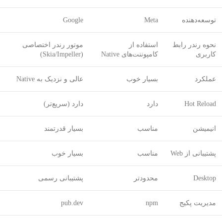
توسعه‌دهنده
Meta
Google
نحوه رندر رابط
استفاده از
موتور رندر اختصاصی
کاربری
کامپوننت‌های Native
(Skia/Impeller)
عملکرد
بسیار خوب
عالی و نزدیک به Native
Hot Reload
دارد
دارد (سریع‌تر)
انیمیشن
مناسب
بسیار قدرتمند
پشتیبانی از Web
مناسب
بسیار خوب
Desktop
محدودتر
پشتیبانی رسمی
مدیریت پکیج
npm
pub.dev