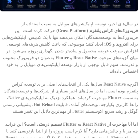
در سال‌های اخیر، توسعه اپلیکیشن‌های موبایل به سمت استفاده از
فریم‌ورک‌های کراس پلتفرم (Cross-Platform)
حرکت کرده است. این
فریم‌ورک‌ها به توسعه‌دهندگان امکان می‌دهند تنها با یک کدبیس، اپلیکیشن‌هایی
برای
اندروید
و
iOS
ایجاد کنند؛ موضوعی که باعث کاهش هزینه‌های توسعه،
افزایش سرعت عرضه محصول و ساده‌تر شدن نگهداری پروژه می‌شود. در
میان گزینه‌های موجود،
React Native
و
Flutter
به‌عنوان دو فریم‌ورک محبوب
و قدرتمند، سهم قابل توجهی از بازار توسعه اپلیکیشن‌های موبایل را به خود
اختصاص داده‌اند.
اگرچه React Native سال‌ها یکی از انتخاب‌های اصلی برای توسعه کراس
پلتفرم بوده است، اما در سال‌های اخیر بسیاری از شرکت‌ها و توسعه‌دهندگان
به سمت
Flutter
مهاجرت کرده‌اند. عملکرد نزدیک به اپلیکیشن‌های Native،
رابط کاربری یکپارچه، ویجت‌های آماده، قابلیت
Hot Reload
، پشتیبانی رسمی
گوگل و رشد سریع اکوسیستم Flutter از مهم‌ترین دلایل این تغییر هستند.
اما
آیا مهاجرت از React Native به Flutter تصمیم درستی است؟
این فرآیند
چه مزایا و چالش‌هایی دارد؟ آیا لازم است پروژه را از ابتدا بازنویسی کنید یا
می‌توان Flutter را به‌تدریج وارد پروژه فعلی کرد؟ اگر تجربه توسعه با React