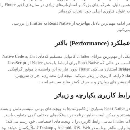
همین دلیل، شرکت‌های بزرگ و استارتاپ‌های زیادی در سال‌های اخیر Flutter را
به عنوان فناوری اصلی خود انتخاب کرده‌اند.
در ادامه مهم‌ترین دلایل
مهاجرت از React Native به Flutter
را بررسی
می‌کنیم.
عملکرد (Performance) بالاتر
یکی از مهم‌ترین مزایای Flutter، کامپایل مستقیم کدهای Dart به
Native Code
است. در حالی که React Native برای ارتباط با بخش Native از
JavaScript
Bridge
استفاده می‌کند، Flutter بدون نیاز به این واسطه با موتور گرافیکی
Skia
رابط کاربری را رندر می‌کند. نتیجه این معماری، اجرای سریع‌تر،
انیمیشن‌های روان‌تر و مصرف کمتر منابع سیستم است.
رابط کاربری یکپارچه و زیباتر
در React Native بسیاری از کامپوننت‌ها به ویجت‌های بومی سیستم‌عامل وابسته
هستند و ممکن است ظاهر برنامه در دستگاه‌های مختلف کمی متفاوت باشد.
اما Flutter تمامی رابط کاربری را با ویجت‌های اختصاصی خود رسم می‌کند؛
بنابراین ظاهر برنامه در Android، iOS، Web و Desktop کاملاً یکسان خواهد بود.