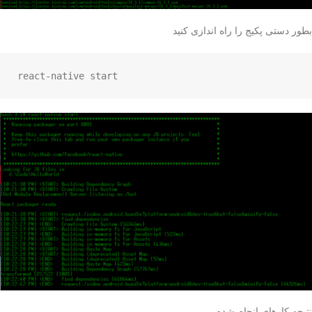
بطور دستی پکیج را راه اندازی کنید
react-native start
نتیجه کارهای انجام شده