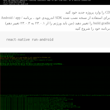
CD را وارد پروژه جدید خود کنید
برای استفاده از نسخه نصب شده SDK اندرویدی خود ، برنامه Android / app /
build.gradle را تغییر دهید (من باید ورژنم را از ۲۳.۰.۱ به ۲۳.۰.۳ تغییر دهم)
برنامه خود را شروع کنید
react-native run-android