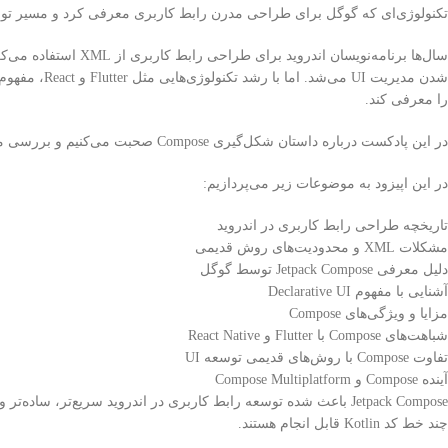
تکنولوژی‌ای که گوگل برای طراحی مدرن رابط کاربری معرفی کرد و مسیر توسعه 
سال‌ها برنامه‌نویسان 
را معرفی کند.
در این پادکست درباره داستان شکل‌گیری Compose صحبت می‌کنیم و بررسی می‌کنیم که چرا گوگل تصمیم گرفت مسیر طراحی UI در اندروید را تغییر دهد.
در این اپیزود به موضوعات زیر می‌پردازیم:
تاریخچه طراحی رابط کاربری در اندروید
مشکلات XML و محدودیت‌های روش قدیمی
دلیل معرفی Jetpack Compose توسط گوگل
آشنایی با مفهوم Declarative UI
مزایا و ویژگی‌های Compose
شباهت‌های Compose با Flutter و React Native
تفاوت Compose با روش‌های قدیمی توسعه UI
آینده Compose و Compose Multiplatform
Jetpack Compose باعث شده توسعه رابط کاربری در اندروید سریع‌تر، ساد
چند خط کد Kotlin قابل انجام هستند.