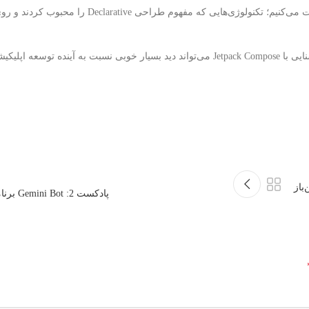
همچنین در این پادکست درباره شباهت Compose با Flutter و React Native صحبت می‌کنیم؛ تکنولوژی‌هایی
اگر برنامه‌نویس اندروید هستید، یا قصد دارید یادگیری اندروید را شروع کنید، آشنایی با Jetpack Compose می‌تواند دید بسیار خوبی نسبت
متن‌باز
پادکست 2: Gemini Bot برنامه نویسی اندروید