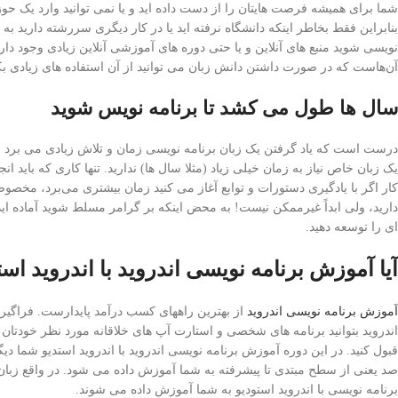
شما برای همیشه فرصت هایتان را از دست داده اید و یا نمی توانید وارد یک 
بنابراین فقط بخاطر اینکه دانشگاه نرفته اید یا در کار دیگری سررشته دارید 
نویسی شوید منبع های آنلاین و یا حتی دوره های آموزشی آنلاین زیادی وجود دار
آن‌هاست که در صورت داشتن دانش زبان می توانید از آن استفاده های زیادی بکن
سال ها طول می کشد تا برنامه نویس شوید
درست است که یاد گرفتن یک زبان برنامه نویسی زمان و تلاش زیادی می برد و پ
یک زبان خاص نیاز به زمان خیلی زیاد (مثلا سال ها) ندارید. تنها کاری که باید 
کار اگر با یادگیری دستورات و توابع آغاز می کنید زمان بیشتری می‌برد، مخصوص
دارید، ولی ابداً غیرممکن نیست! به محض اینکه بر گرامر مسلط شوید آماده اید.
ای را توسعه دهید.
آیا آموزش برنامه نویسی اندروید با اندروید اس
آموزش برنامه نویسی اندروید
از بهترین راههای کسب درآمد پایدارست. فراگیری
اندروید بتوانید برنامه های شخصی و استارت آپ های خلاقانه مورد نظر خودتان 
قبول کنید. در این دوره آموزش برنامه نویسی اندروید با اندروید استدیو شما دیگ
صد یعنی از سطح مبتدی تا پیشرفته به شما آموزش داده می شود. در واقع زبان
برنامه نویسی با اندروید استودیو به شما آموزش داده می شوند.