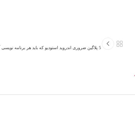
5 پلاگین ضروری اندروید استودیو که باید هر برنامه نویسی آنها را داشته باشد