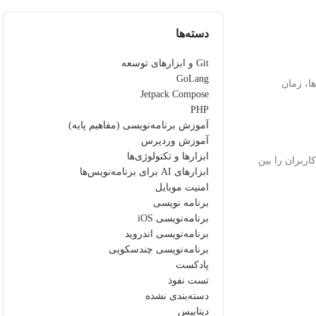
دسته‌ها
Git و ابزارهای توسعه
GoLang
ا، زمان
Jetpack Compose
PHP
آموزش برنامه‌نویسی (مفاهیم پایه)
آموزش وردپرس
ابزارها و تکنولوژی‌ها
نند HAProxy و Nginx می‌توانند درخواست‌های کاربران را بین
ابزارهای AI برای برنامه‌نویس‌ها
امنیت موبایل
برنامه نویسی
برنامه‌نویسی iOS
برنامه‌نویسی اندروید
برنامه‌نویسی چندسکویی
پادکست
تست نفوذ
دسته‌بندی نشده
دیتابیس