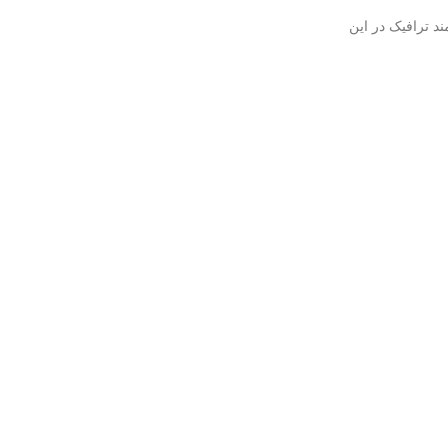
 پروکسی‌های مدرن مانند Traefik و Envoy امکان مدیریت هوشمند ترافیک در این