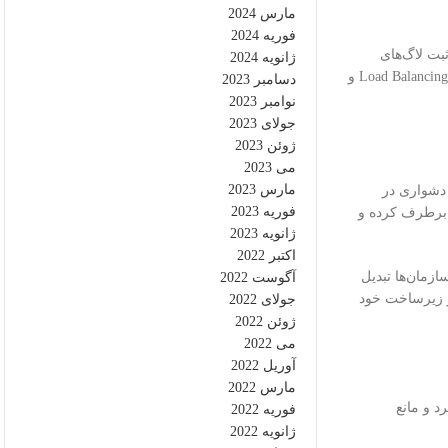
مارس 2024
فوریه 2024
ندازی پروکسی سرور، پیکربندی صحیح امنیتی است. محدود کردن دسترسی‌ها، فعال‌سازی احراز هویت، استفاده از HTTPS و ثبت لاگ‌های
ژانویه 2024
ترافیکی از جمله اقداماتی هستند که باعث افزایش امنیت و پایداری سرویس می‌شوند. همچنین در سازمان‌های بزرگ معمولاً از قابلیت‌های کش کردن محتوا، Load Balancing و
دسامبر 2023
نوامبر 2023
جولای 2023
ژوئن 2023
می 2023
مارس 2023
 دشواری در
فوریه 2023
این مشکلات را برطرف کرده و
ژانویه 2023
اکتبر 2022
ازمان‌ها تبدیل
آگوست 2022
های کوچک گرفته تا بانک‌ها، مراکز داده، ارائه‌دهندگان خدمات ابری و پلتفرم‌های بزرگ اینترنتی، همگی از نوعی Proxy Server در زیرساخت خود
جولای 2022
ژوئن 2022
می 2022
آوریل 2022
مارس 2022
د و مانع
فوریه 2022
ژانویه 2022