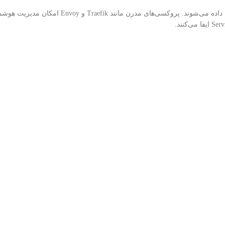
امروزه بسیاری از سامانه‌ها بر پایه Docker، Kubernetes و Microservices توسعه داده می‌شوند.