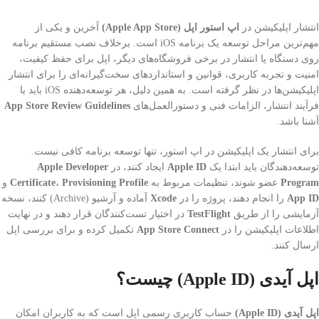
انتشار اپلیکیشن در
اپ استور اپل (Apple App Store)
آخرین و یکی از
مهم‌ترین مراحل توسعه یک برنامه iOS است. برخلاف نصب مستقیم برنامه
روی دستگاه یا انتشار در برخی فروشگاه‌های دیگر، اپل برای حفظ کیفیت،
امنیت و تجربه کاربری، قوانین و استانداردهای سخت‌گیرانه‌ای را برای انتشار
اپلیکیشن‌ها در نظر گرفته است. به همین دلیل، هر توسعه‌دهنده iOS باید با
فرآیند انتشار، الزامات فنی و دستورالعمل‌های
App Store Review Guidelines
آشنا باشد.
برای انتشار یک اپلیکیشن در اپ استور، تنها توسعه برنامه کافی نیست.
توسعه‌دهندگان باید ابتدا یک
Apple ID
ایجاد کنند، در
Apple Developer
Program
عضو شوند، تنظیمات مربوط به
Provisioning Profile
،
Certificate
و
App ID
را انجام دهند، پروژه را در
Xcode
آماده و آرشیو (Archive) کنند، نسخه
آزمایشی را از طریق
TestFlight
در اختیار تست‌کنندگان قرار دهند و در نهایت
اطلاعات اپلیکیشن را در
App Store Connect
تکمیل کرده و برای بررسی اپل
ارسال کنند.
اپل آیدی (Apple ID) چیست؟
اپل آیدی (Apple ID)
حساب کاربری رسمی اپل است که به کاربران امکان