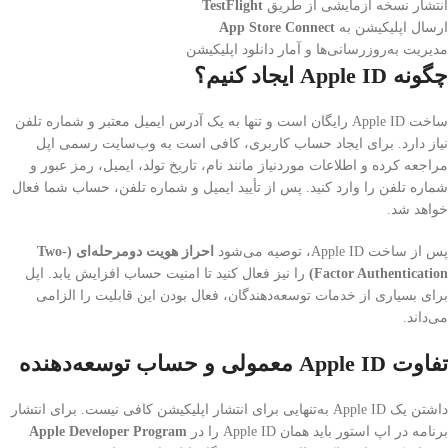
انتشار نسخه آزمایشی از طریق
TestFlight
ارسال اپلیکیشن به
App Store Connect
مدیریت به‌روزرسانی‌ها و آمار دانلود اپلیکیشن
چگونه Apple ID ایجاد کنیم؟
ساخت Apple ID رایگان است و تنها به یک آدرس ایمیل معتبر و شماره تلفن
نیاز دارد. برای ایجاد حساب کاربری، کافی است به وب‌سایت رسمی اپل
مراجعه کرده و اطلاعات موردنیاز مانند نام، تاریخ تولد، ایمیل، رمز عبور و
شماره تلفن را وارد کنید. پس از تأیید ایمیل و شماره تلفن، حساب شما فعال
خواهد شد.
پس از ساخت Apple ID، توصیه می‌شود
احراز هویت دومرحله‌ای (Two-
Factor Authentication)
را نیز فعال کنید تا امنیت حساب افزایش یابد. اپل
برای بسیاری از خدمات توسعه‌دهندگان، فعال بودن این قابلیت را الزامی
می‌داند.
تفاوت Apple ID معمولی و حساب توسعه‌دهنده
داشتن یک Apple ID به‌تنهایی برای انتشار اپلیکیشن کافی نیست. برای انتشار
برنامه در اپ استور باید همان Apple ID را در
Apple Developer Program