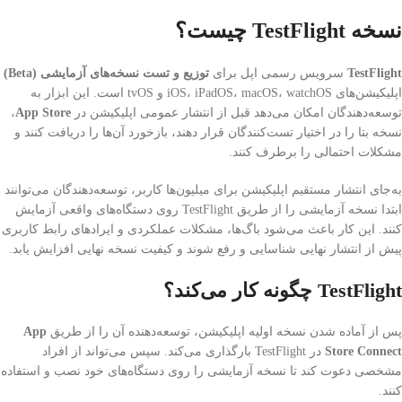
نسخه TestFlight چیست؟
TestFlight
سرویس رسمی اپل برای
توزیع و تست نسخه‌های آزمایشی (Beta)
اپلیکیشن‌های iOS، iPadOS، macOS، watchOS و tvOS است. این ابزار به
توسعه‌دهندگان امکان می‌دهد قبل از انتشار عمومی اپلیکیشن در
App Store
،
نسخه بتا را در اختیار تست‌کنندگان قرار دهند، بازخورد آن‌ها را دریافت کنند و
مشکلات احتمالی را برطرف کنند.
به‌جای انتشار مستقیم اپلیکیشن برای میلیون‌ها کاربر، توسعه‌دهندگان می‌توانند
ابتدا نسخه آزمایشی را از طریق TestFlight روی دستگاه‌های واقعی آزمایش
کنند. این کار باعث می‌شود باگ‌ها، مشکلات عملکردی و ایرادهای رابط کاربری
پیش از انتشار نهایی شناسایی و رفع شوند و کیفیت نسخه نهایی افزایش یابد.
TestFlight چگونه کار می‌کند؟
پس از آماده شدن نسخه اولیه اپلیکیشن، توسعه‌دهنده آن را از طریق
App
Store Connect
در TestFlight بارگذاری می‌کند. سپس می‌تواند از افراد
مشخصی دعوت کند تا نسخه آزمایشی را روی دستگاه‌های خود نصب و استفاده
کنند.