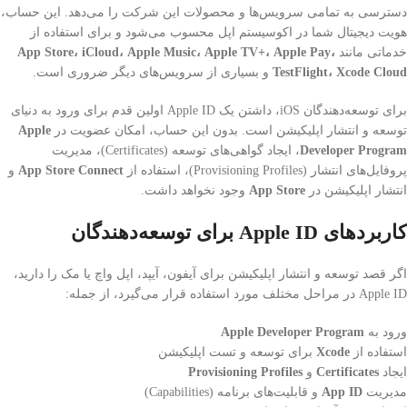
دسترسی به تمامی سرویس‌ها و محصولات این شرکت را می‌دهد. این حساب،
هویت دیجیتال شما در اکوسیستم اپل محسوب می‌شود و برای استفاده از
خدماتی مانند
App Store، iCloud، Apple Music، Apple TV+، Apple Pay،
TestFlight، Xcode Cloud
و بسیاری از سرویس‌های دیگر ضروری است.
برای توسعه‌دهندگان iOS، داشتن یک Apple ID اولین قدم برای ورود به دنیای
توسعه و انتشار اپلیکیشن است. بدون این حساب، امکان عضویت در
Apple
Developer Program
، ایجاد گواهی‌های توسعه (Certificates)، مدیریت
پروفایل‌های انتشار (Provisioning Profiles)، استفاده از
App Store Connect
و
انتشار اپلیکیشن در
App Store
وجود نخواهد داشت.
کاربردهای Apple ID برای توسعه‌دهندگان
اگر قصد توسعه و انتشار اپلیکیشن برای آیفون، آیپد، اپل واچ یا مک را دارید،
Apple ID در مراحل مختلف مورد استفاده قرار می‌گیرد، از جمله:
ورود به
Apple Developer Program
استفاده از
Xcode
برای توسعه و تست اپلیکیشن
ایجاد
Certificates
و
Provisioning Profiles
مدیریت
App ID
و قابلیت‌های برنامه (Capabilities)