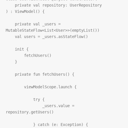
private
val
repository
: 
UserRepository
) : 
ViewModel
() {

private
val
_users
=
MutableStateFlow
<
List
<
User
>>
(
emptyList
())

val
users
=
_users
.
asStateFlow
()

init
 {

fetchUsers
()

    }

private
fun
fetchUsers
() {

viewModelScope
.
launch
 {

try
 {

_users
.
value
=
repository
.
getUsers
()

            } 
catch
 (
e
: 
Exception
) {
