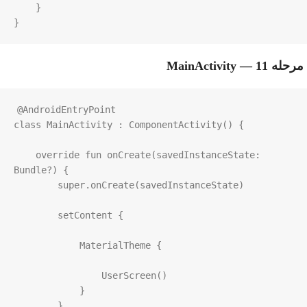
    }

}
مرحله 11 — MainActivity
@AndroidEntryPoint
class
MainActivity
 : 
ComponentActivity
() {

override
fun
onCreate
(
savedInstanceState
: 
Bundle
?
) {

super
.
onCreate
(
savedInstanceState
)

setContent
 {

MaterialTheme
 {

UserScreen
()

            }

        }
