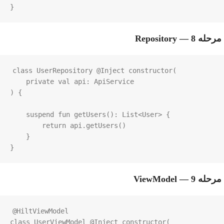
}
مرحله 8 — Repository
class
UserRepository
@Inject
constructor
(

private
val
api
: 
ApiService
) {

suspend
fun
getUsers
(): 
List
<
User
>
 {

return
api
.
getUsers
()

    }

}
مرحله 9 — ViewModel
@HiltViewModel
class
UserViewModel
@Inject
constructor
(
