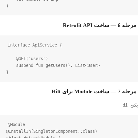
)
مرحله 6 — ساخت Retrofit API
interface
ApiService
 {

@GET
(
"users"
)

suspend
fun
getUsers
(): 
List
<
User
>
}
مرحله 7 — ساخت Module برای Hilt
di
پکیج
@Module
@InstallIn
(
SingletonComponent
::
class