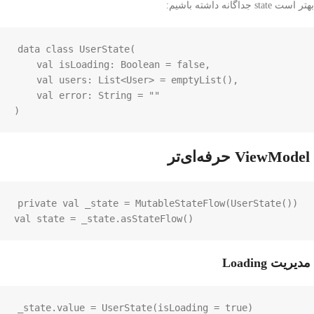
بهتر است state جداگانه داشته باشیم:
data
class
UserState
(

val
isLoading
: 
Boolean
=
false
,

val
users
: 
List
<
User
>
=
emptyList
(),

val
error
: 
String
=
""
)
ViewModel حرفه‌ای‌تر
private
val
_state
=
MutableStateFlow
(
UserState
val
state
=
_state
.
asStateFlow
()
مدیریت Loading
_state
.
value
=
UserState
(
isLoading
=
true
)