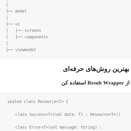
│

├── model

│

├── ui

│   ├── screens

│   ├── components

│

├── viewmodel
بهترین روش‌های حرفه‌ای
از Result Wrapper استفاده کن
sealed
class
Resource
<
T
>
 {

class
Success
<
T
>
(
val
data
: 
T
) : 
Resource
<
T
>
()

class
Error
<
T
>
(
val
message
: 
String
) : 