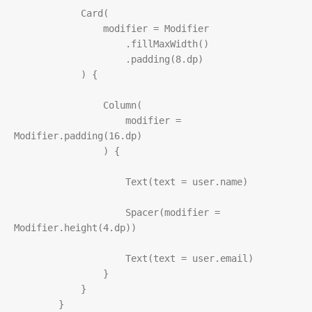
Card
(

modifier
=
Modifier
                    .
fillMaxWidth
()

                    .
padding
(
8
.
dp
)

            ) {

Column
(

modifier
=
Modifier
.
padding
(
16
.
dp
)

                ) {

Text
(
text
=
user
.
name
)

Spacer
(
modifier
=
Modifier
.
height
(
4
.
dp
))

Text
(
text
=
user
.
email
)

                }

            }

        }
