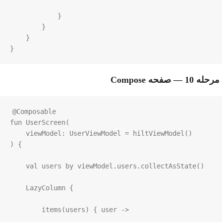
            }

        }

    }

}
مرحله 10 — صفحه Compose
@Composable
fun
UserScreen
(

viewModel
: 
UserViewModel
=
hiltViewModel
()

) {

val
users
by
viewModel
.
users
.
collectAsState
()

LazyColumn
 {

items
(
users
) { 
user
->