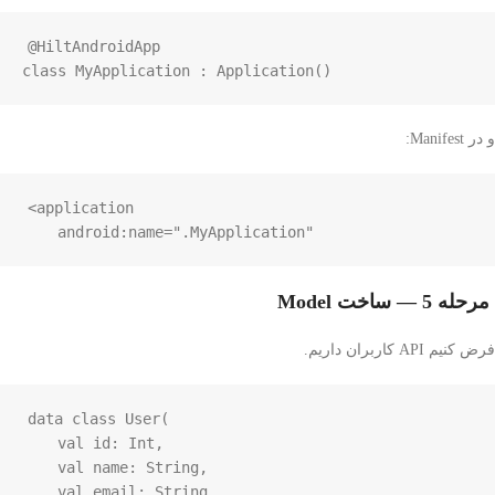
@HiltAndroidApp
class
MyApplication
 : 
Application
()
و در Manifest:
<application
android:name
=
".MyApplication"
مرحله 5 — ساخت Model
فرض کنیم API کاربران داریم.
data
class
User
(

val
id
: 
Int
,

val
name
: 
String
,

val
email
: 
String