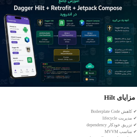
مزایای Hilt
✔ کاهش Boilerplate Code
✔ مدیریت lifecycle
✔ تزریق خودکار dependency
✔ مناسب MVVM