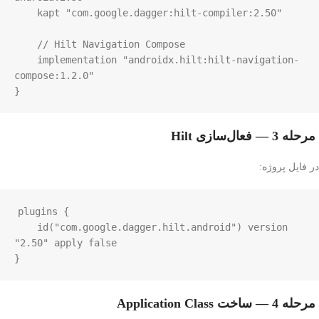
    kapt "com.google.dagger:hilt-compiler:2.50"

    // Hilt Navigation Compose

    implementation "androidx.hilt:hilt-navigation-
compose:1.2.0"

}
مرحله 3 — فعال‌سازی Hilt
در فایل پروژه:
plugins {

    id("com.google.dagger.hilt.android") version 
"2.50" apply false

}
مرحله 4 — ساخت Application Class