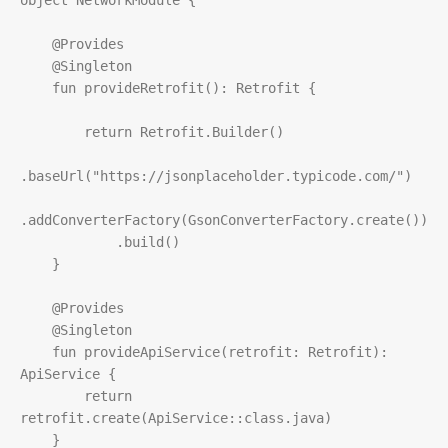
object
NetworkModule
 {

@Provides
@Singleton
fun
provideRetrofit
(): 
Retrofit
 {

return
Retrofit
.
Builder
()

.
baseUrl
(
"https://jsonplaceholder.typicode.com/"
)

.
addConverterFactory
(
GsonConverterFactory
.
create
())

            .
build
()

    }

@Provides
@Singleton
fun
provideApiService
(
retrofit
: 
Retrofit
): 
ApiService
 {

return
retrofit
.
create
(
ApiService
::
class
.
java
)

    }
