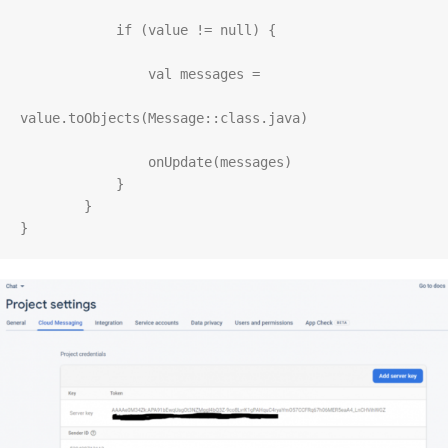
if
 (
value
!=
null
) {

val
messages
=
value
.
toObjects
(
Message
::
class
.
java
)

onUpdate
(
messages
)

            }

        }

}