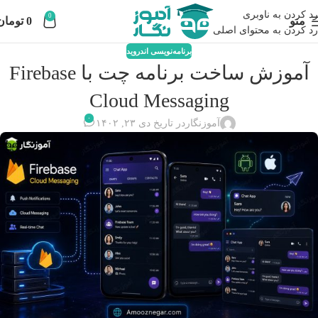
رد کردن به ناوبری
0
منو
0
تومان
رد کردن به محتوای اصلی
برنامه‌نویسی اندروید
آموزش ساخت برنامه چت با Firebase
Cloud Messaging
۰
آموزنگار
در تاریخ دی ۲۳, ۱۴۰۲