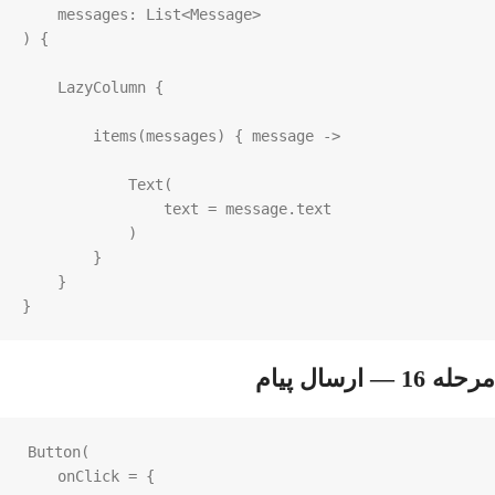
messages
: 
List
<
Message
>
) {

LazyColumn
 {

items
(
messages
) { 
message
->
Text
(

text
=
message
.
text
            )

        }

    }

}
مرحله 16 — ارسال پیام
Button
(

onClick
=
 {
