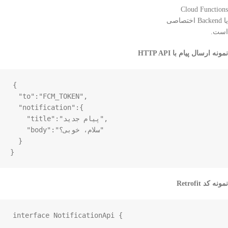
Cloud Functions
یا Backend اختصاصی
است.
نمونه ارسال پیام با HTTP API
{

  "to":
"FCM_TOKEN"
,

  "notification":{

,

"پیام جدید"
    "title":
"سلام، خوبی؟"
    "body":
  }

}
نمونه کد Retrofit
interface
NotificationApi
 {
