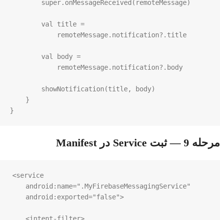
super
.
onMessageReceived
(
remoteMessage
)

val
title
=
remoteMessage
.
notification
?
.
title
val
body
=
remoteMessage
.
notification
?
.
body
showNotification
(
title
, 
body
)

    }

}
مرحله 9 — ثبت Service در Manifest
<service
android:name
=
".MyFirebaseMessagingService"
android:exported
=
"false"
>
<intent-filter>