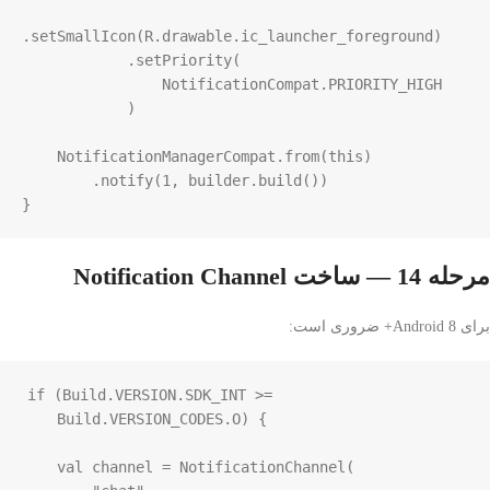
.
setSmallIcon
(
R
.
drawable
.
ic_launcher_foreground
)

            .
setPriority
(

NotificationCompat
.
PRIORITY_HIGH
            )

NotificationManagerCompat
.
from
(
this
)

        .
notify
(
1
, 
builder
.
build
())

}
مرحله 14 — ساخت Notification Channel
برای Android 8+ ضروری است:
if
 (
Build
.
VERSION
.
SDK_INT
>=
Build
.
VERSION_CODES
.
O
) {

val
channel
=
NotificationChannel
(
