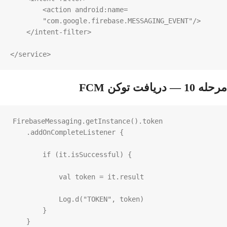
<action
android:name
=
"com.google.firebase.MESSAGING_EVENT"
/>
</intent-filter>
</service>
مرحله 10 — دریافت توکن FCM
FirebaseMessaging
.
getInstance
().
token
    .
addOnCompleteListener
 {

if
 (
it
.
isSuccessful
) {

val
token
=
it
.
result
Log
.
d
(
"TOKEN"
, 
token
)

        }

    }