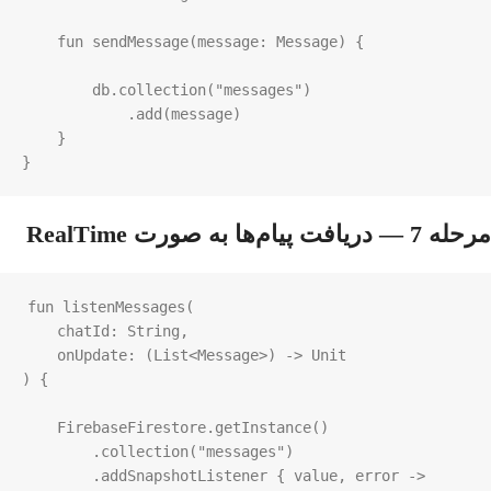
fun
sendMessage
(
message
: 
Message
) {

db
.
collection
(
"messages"
)

            .
add
(
message
)

    }

}
مرحله 7 — دریافت پیام‌ها به صورت RealTime
fun
listenMessages
(

chatId
: 
String
,

onUpdate
: (
List
<
Message
>
) 
->
Unit
) {

FirebaseFirestore
.
getInstance
()

        .
collection
(
"messages"
)

        .
addSnapshotListener
 { 
value
, 
error
->