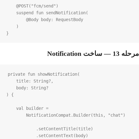
@POST
(
"fcm/send"
)

suspend
fun
sendNotification
(

@Body
body
: 
RequestBody
    )

}
مرحله 13 — ساخت Notification
private
fun
showNotification
(

title
: 
String
?
,

body
: 
String
?
) {

val
builder
=
NotificationCompat
.
Builder
(
this
, 
"chat"
)

            .
setContentTitle
(
title
)

            .
setContentText
(
body
)
