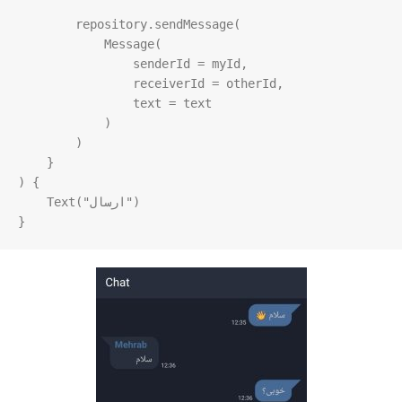
repository
.
sendMessage
(

Message
(

senderId
=
myId
,

receiverId
=
otherId
,

text
=
text
            )

        )

    }

) {

)

"ارسال"
(
Text
}