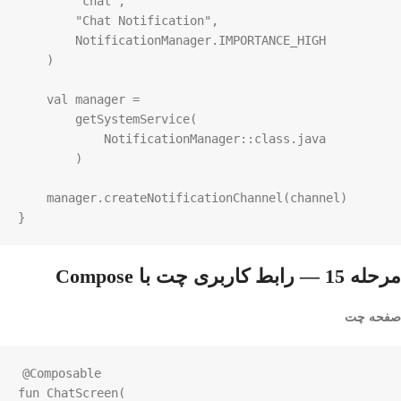
"chat"
,

"Chat Notification"
,

NotificationManager
.
IMPORTANCE_HIGH
    )

val
manager
=
getSystemService
(

NotificationManager
::
class
.
java
        )

manager
.
createNotificationChannel
(
channel
)

}
مرحله 15 — رابط کاربری چت با Compose
صفحه چت
@Composable
fun
ChatScreen
(
