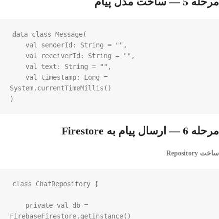
مرحله 5 — ساخت مدل پیام
data
class
Message
(

val
senderId
: 
String
=
""
,

val
receiverId
: 
String
=
""
,

val
text
: 
String
=
""
,

val
timestamp
: 
Long
=
System
.
currentTimeMillis
()

)
مرحله 6 — ارسال پیام به Firestore
ساخت Repository
class
ChatRepository
 {

private
val
db
=
FirebaseFirestore
.
getInstance
()
