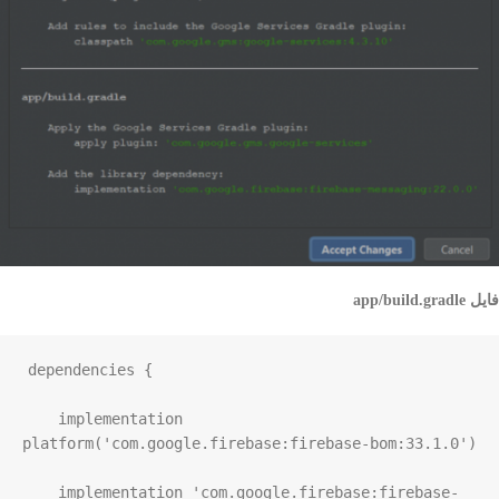
فایل app/build.gradle
dependencies {

    implementation 
platform('com.google.firebase:firebase-bom:33.1.0')

    implementation 'com.google.firebase:firebase-