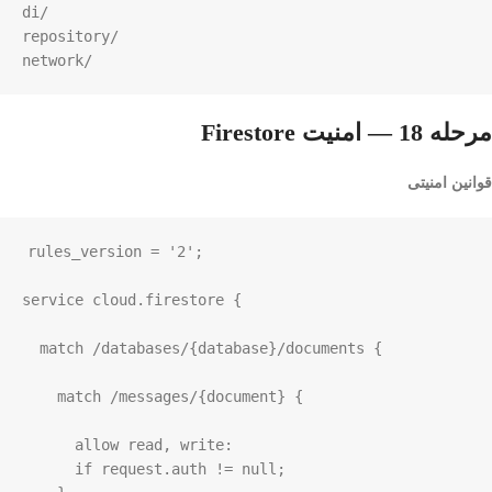
di/

repository/

network/
مرحله 18 — امنیت Firestore
قوانین امنیتی
rules_version
=
'2'
;

service cloud
.
firestore {

match
/
databases
/
{database}
/
documents
 {

match
/
messages
/
{document} {

allow read
, 
write
:

if
request
.
auth 
!=
null
;
