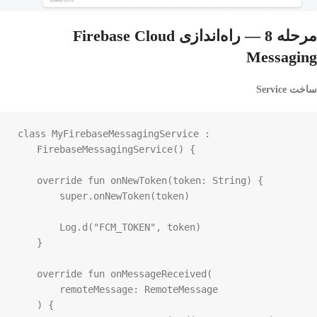
مرحله 8 — راه‌اندازی Firebase Cloud
Messaging
ساخت Service
class
MyFirebaseMessagingService
 :

FirebaseMessagingService
() {

override
fun
onNewToken
(
token
: 
String
) {

super
.
onNewToken
(
token
)

Log
.
d
(
"FCM_TOKEN"
, 
token
)

    }

override
fun
onMessageReceived
(

remoteMessage
: 
RemoteMessage
    ) {
