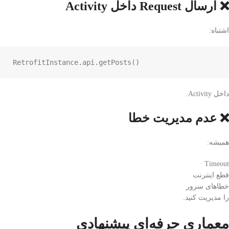
❌ ارسال Request داخل Activity
اشتباه:
RetrofitInstance
.
api
.
getPosts
()
داخل Activity.
❌ عدم مدیریت خطا
همیشه:
Timeout
قطع اینترنت
خطاهای سرور
را مدیریت کنید.
معماری حرفه‌ای پیشنهادی