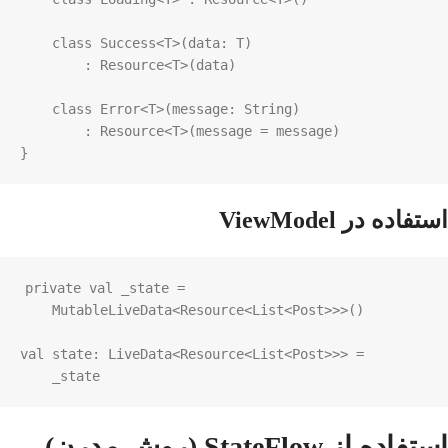
class
Success
<
T
>
(
data
: 
T
)

        : 
Resource
<
T
>
(
data
)

class
Error
<
T
>
(
message
: 
String
)

        : 
Resource
<
T
>
(
message
=
message
)

}
استفاده در ViewModel
private
val
_state
=
MutableLiveData
<
Resource
<
List
<
Post
>>>
()

val
state
: 
LiveData
<
Resource
<
List
<
Post
>>>
=
_state
استفاده از StateFlow (روش مدرن)