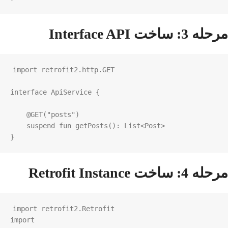
مرحله 3: ساخت Interface API
import
retrofit2
.
http
.
GET
interface
ApiService
 {

@GET
(
"posts"
)

suspend
fun
getPosts
(): 
List
<
Post
>
}
مرحله 4: ساخت Retrofit Instance
import
retrofit2
.
Retrofit
import