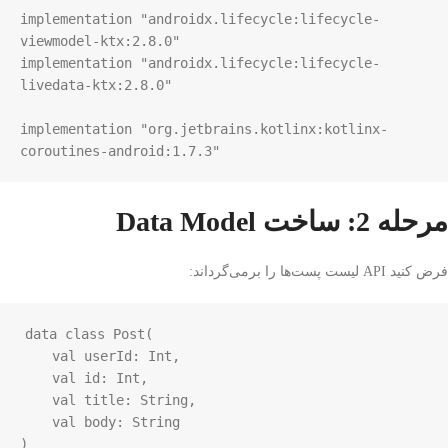
implementation "androidx.lifecycle:lifecycle-
viewmodel-ktx:2.8.0"

implementation "androidx.lifecycle:lifecycle-
livedata-ktx:2.8.0"

implementation "org.jetbrains.kotlinx:kotlinx-
coroutines-android:1.7.3"
مرحله 2: ساخت Data Model
فرض کنید API لیست پست‌ها را برمی‌گرداند:
data
class
Post
(

val
userId
: 
Int
,

val
id
: 
Int
,

val
title
: 
String
,

val
body
: 
String
)