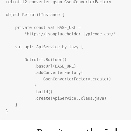
retrofit2
.
converter
.
gson
.
GsonConverterFactory
object
RetrofitInstance
 {

private
const
val
BASE_URL
=
"https://jsonplaceholder.typicode.com/"
val
api
: 
ApiService
by
lazy
 {

Retrofit
.
Builder
()

            .
baseUrl
(
BASE_URL
)

            .
addConverterFactory
(

GsonConverterFactory
.
create
()

            )

            .
build
()

            .
create
(
ApiService
::
class
.
java
)

    }

}