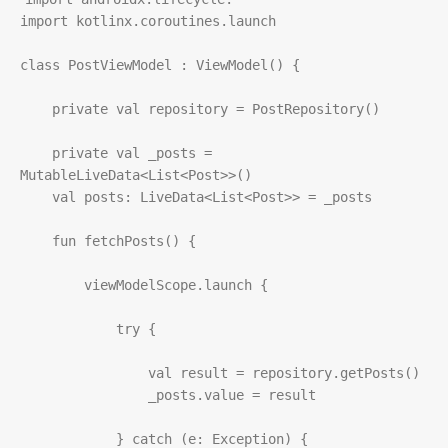
import
kotlinx
.
coroutines
.
launch
class
PostViewModel
 : 
ViewModel
() {

private
val
repository
=
PostRepository
()

private
val
_posts
=
MutableLiveData
<
List
<
Post
>>
()

val
posts
: 
LiveData
<
List
<
Post
>>
=
_posts
fun
fetchPosts
() {

viewModelScope
.
launch
 {

try
 {

val
result
=
repository
.
getPosts
()

_posts
.
value
=
result
            } 
catch
 (
e
: 
Exception
) {
