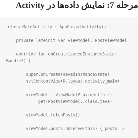
مرحله 7: نمایش داده‌ها در Activity
class
MainActivity
 : 
AppCompatActivity
() {

private
lateinit
var
viewModel
: 
PostViewModel
override
fun
onCreate
(
savedInstanceState
: 
Bundle
?
) {

super
.
onCreate
(
savedInstanceState
)

setContentView
(
R
.
layout
.
activity_main
)

viewModel
=
ViewModelProvider
(
this
)

            .
get
(
PostViewModel
::
class
.
java
)

viewModel
.
fetchPosts
()

viewModel
.
posts
.
observe
(
this
) { 
posts
->